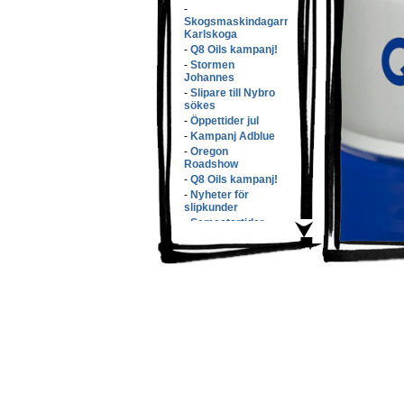
-
Skogsmaskindagarna
Karlskoga
-
Q8 Oils kampanj!
-
Stormen
Johannes
-
Slipare till Nybro
sökes
-
Öppettider jul
-
Kampanj Adblue
-
Oregon
Roadshow
-
Q8 Oils kampanj!
-
Nyheter för
slipkunder
-
Semestertider
-
Elmiam�ssan
-
Samsons v�xer
med f�rv�rv!
-
S�nkta priser!
-
L�rdags�ppet!
-
Q8 Oils kampanj
-
Butikspersonal
s�kes!
-
Eko100
-
Q8 Oils kampanj
-
Kundmottagare