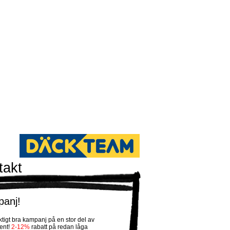
takt
anj!
iktigt bra kampanj på en stor del av
ent!
2-12%
rabatt på redan låga