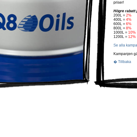
priser!
Högre rabatt 
200L =
2%
400L =
4%
600L =
6%
800L =
8%
1000L =
10%
1200L =
12%
Se alla kampa
Kampanjen gäl
� Tillbaka