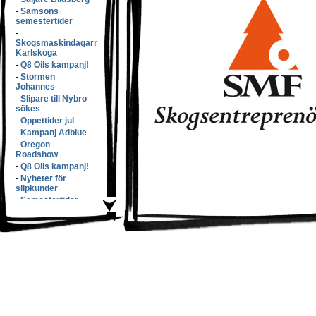
-
Samsons
semestertider
-
Skogsmaskindagarna
Karlskoga
-
Q8 Oils kampanj!
-
Stormen
Johannes
-
Slipare till Nybro
sökes
-
Öppettider jul
-
Kampanj Adblue
-
Oregon
Roadshow
-
Q8 Oils kampanj!
-
Nyheter för
slipkunder
-
Semestertider
-
Elmiam�ssan
-
Samsons v�xer
med f�rv�rv!
-
S�nkta priser!
-
L�rdags�ppet!
-
Q8 Oils kampanj
-
Butikspersonal
s�kes!