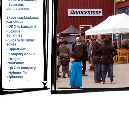
-
Samsons
semestertider
-
Skogsmaskindagarna
Karlskoga
-
Q8 Oils kampanj!
-
Stormen
Johannes
-
Slipare till Nybro
sökes
-
Öppettider jul
-
Kampanj Adblue
-
Oregon
Roadshow
-
Q8 Oils kampanj!
-
Nyheter för
slipkunder
-
Semestertider
-
Elmiam�ssan
-
Samsons v�xer
med f�rv�rv!
-
S�nkta priser!
-
L�rdags�ppet!
-
Q8 Oils kampanj
-
Butikspersonal
s�kes!