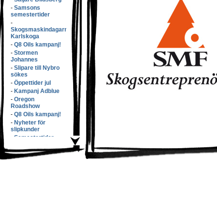
-
Samsons
semestertider
-
Skogsmaskindagarna
Karlskoga
-
Q8 Oils kampanj!
-
Stormen
Johannes
-
Slipare till Nybro
sökes
-
Öppettider jul
-
Kampanj Adblue
-
Oregon
Roadshow
-
Q8 Oils kampanj!
-
Nyheter för
slipkunder
-
Semestertider
-
Elmiam�ssan
-
Samsons v�xer
med f�rv�rv!
-
S�nkta priser!
-
L�rdags�ppet!
-
Q8 Oils kampanj
-
Butikspersonal
s�kes!