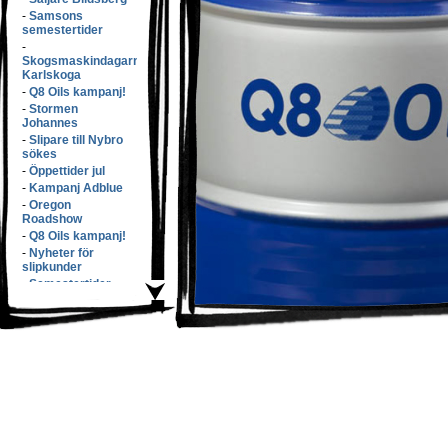
-
Samsons
semestertider
-
Skogsmaskindagarna
Karlskoga
-
Q8 Oils kampanj!
-
Stormen
Johannes
-
Slipare till Nybro
sökes
-
Öppettider jul
-
Kampanj Adblue
-
Oregon
Roadshow
-
Q8 Oils kampanj!
-
Nyheter för
slipkunder
-
Semestertider
-
Elmiam�ssan
-
Samsons v�xer
med f�rv�rv!
-
S�nkta priser!
-
L�rdags�ppet!
-
Q8 Oils kampanj
-
Butikspersonal
s�kes!