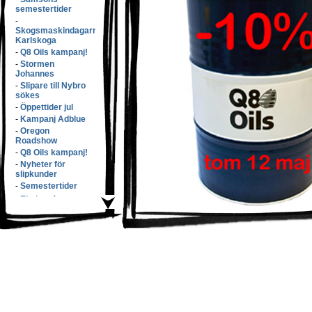
semestertider
-
Skogsmaskindagarna
Karlskoga
-
Q8 Oils kampanj!
-
Stormen
Johannes
-
Slipare till Nybro
sökes
-
Öppettider jul
-
Kampanj Adblue
-
Oregon
Roadshow
-
Q8 Oils kampanj!
-
Nyheter för
slipkunder
-
Semestertider
-
Elmiam�ssan
-
Samsons v�xer
med f�rv�rv!
-
S�nkta priser!
-
L�rdags�ppet!
-
Q8 Oils kampanj
-
Butikspersonal
s�kes!
-
Eko100