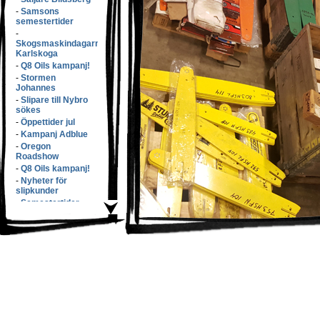
-
Samsons
semestertider
-
Skogsmaskindagarna
Karlskoga
-
Q8 Oils kampanj!
-
Stormen
Johannes
-
Slipare till Nybro
sökes
-
Öppettider jul
-
Kampanj Adblue
-
Oregon
Roadshow
-
Q8 Oils kampanj!
-
Nyheter för
slipkunder
-
Semestertider
-
Elmiam�ssan
-
Samsons v�xer
med f�rv�rv!
-
S�nkta priser!
-
L�rdags�ppet!
-
Q8 Oils kampanj
-
Butikspersonal
s�kes!