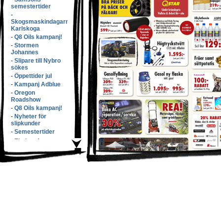
semestertider
-
Skogsmaskindagarna
Karlskoga
-
Q8 Oils kampanj!
-
Stormen
Johannes
-
Slipare till Nybro
sökes
-
Öppettider jul
-
Kampanj Adblue
-
Oregon
Roadshow
-
Q8 Oils kampanj!
-
Nyheter för
slipkunder
-
Semestertider
-
Elmiam�ssan
-
Samsons v�xer
med f�rv�rv!
-
S�nkta priser!
-
L�rdags�ppet!
-
Q8 Oils kampanj
-
Butikspersonal
s�kes!
-
Eko100