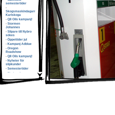
semestertider
-
Skogsmaskindagarna
Karlskoga
-
Q8 Oils kampanj!
-
Stormen
Johannes
-
Slipare till Nybro
sökes
-
Öppettider jul
-
Kampanj Adblue
-
Oregon
Roadshow
-
Q8 Oils kampanj!
-
Nyheter för
slipkunder
-
Semestertider
-
Elmiam�ssan
-
Samsons v�xer
med f�rv�rv!
-
S�nkta priser!
-
L�rdags�ppet!
-
Q8 Oils kampanj
-
Butikspersonal
s�kes!
-
Eko100