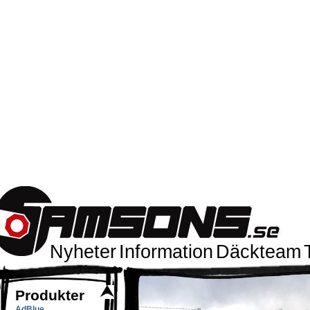
Nyheter
Information
Däckteam
Produkter
AdBlue