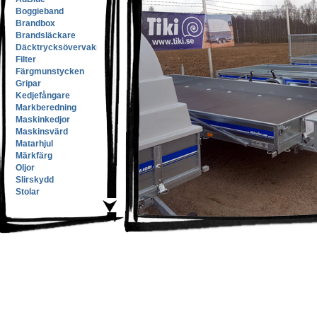
Boggieband
Brandbox
Brandsläckare
Däcktrycksövervakning
Filter
Färgmunstycken
Gripar
Kedjefångare
Markberedning
Maskinkedjor
Maskinsvärd
Matarhjul
Märkfärg
Oljor
Slirskydd
Stolar
Samsons Länken
Släpvagnar
Hyr - Biltrailer
Hyr - Skylift
Hyr -
Byggställning
Hyr - Markvibrator
Hyr - Jordfräs
Pellets