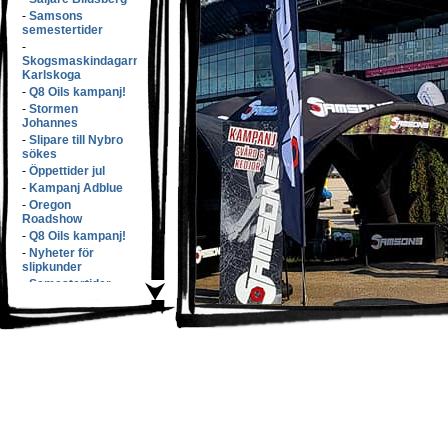
-
Samsons
semestertider
-
Skogsmaskindagarna
Karlskoga
-
Q8 Oils kampanj!
-
Stormen
Johannes
-
Slipare till Nybro
sökes
-
Öppettider jul
-
Kampanj Adblue
-
Oregon
Roadshow
-
Q8 Oils kampanj!
-
Nyheter för
slipkunder
-
Semestertider
-
Elmiam�ssan
-
Samsons v�xer
med f�rv�rv!
-
S�nkta priser!
-
L�rdags�ppet!
-
Q8 Oils kampanj
-
Butikspersonal
s�kes!